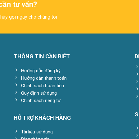
cần tư vấn?
hãy gọi ngay cho chúng tôi
THÔNG TIN CẦN BIẾT
D
Hướng dẫn đăng ký
Hướng dẫn thanh toán
Chính sách hoàn tiền
Quy định sử dụng
Chính sách riêng tư
S
HỖ TRỢ KHÁCH HÀNG
Tài liệu sử dụng