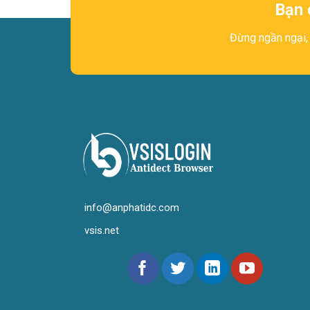
Bạn 
Đừng ngần ngại, 
info@anphatidc.com
vsis.net