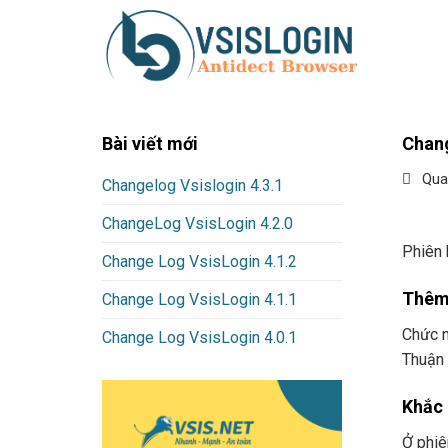
Skip
to
content
Bài viết mới
Chang
Qua
Changelog Vsislogin 4.3.1
ChangeLog VsisLogin 4.2.0
Phiên 
Change Log VsisLogin 4.1.2
Thêm 
Change Log VsisLogin 4.1.1
Chức n
Change Log VsisLogin 4.0.1
Thuận 
Khắc 
Ở phiê