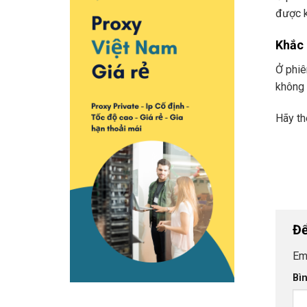
được k
Khắc 
Ở phiê
không 
Hãy th
Để
Em
Bì