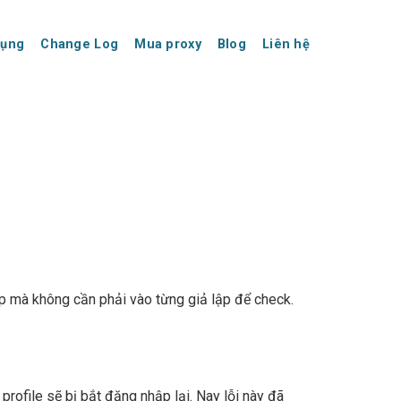
dụng
Change Log
Mua proxy
Blog
Liên hệ
p mà không cần phải vào từng giả lập để check.
rofile sẽ bị bắt đăng nhập lại. Nay lỗi này đã